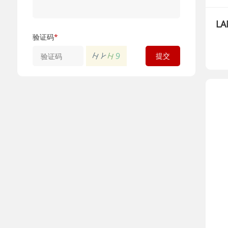
L
验证码
*
H
H
Y
9
提交