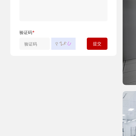
验证码
*
U
P
F
Z
提交