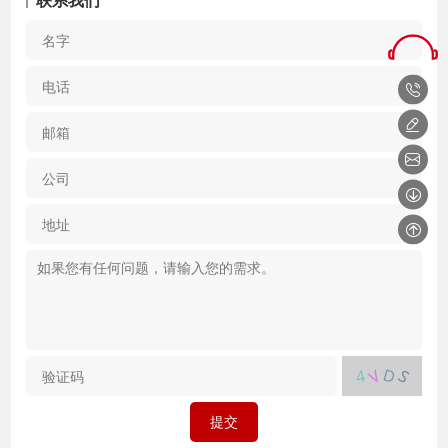
联系我们
名
*
字
电
*
话
邮
箱
公
*
司
地
址
您
您
内
从
什
容
里
产
描
解
感
述
富
趣?
验
*
D
V
S
4
得?
（
证
（
选
码
提交
选