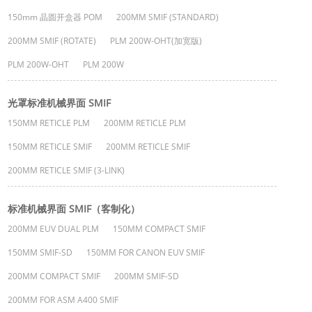
150mm 晶圆开盒器 POM
200MM SMIF (STANDARD)
200MM SMIF (ROTATE)
PLM 200W-OHT(加宽版)
PLM 200W-OHT
PLM 200W
光罩标准机械界面 SMIF
150MM RETICLE PLM
200MM RETICLE PLM
150MM RETICLE SMIF
200MM RETICLE SMIF
200MM RETICLE SMIF (3-LINK)
标准机械界面 SMIF（客制化）
200MM EUV DUAL PLM
150MM COMPACT SMIF
150MM SMIF-SD
150MM FOR CANON EUV SMIF
200MM COMPACT SMIF
200MM SMIF-SD
200MM FOR ASM A400 SMIF