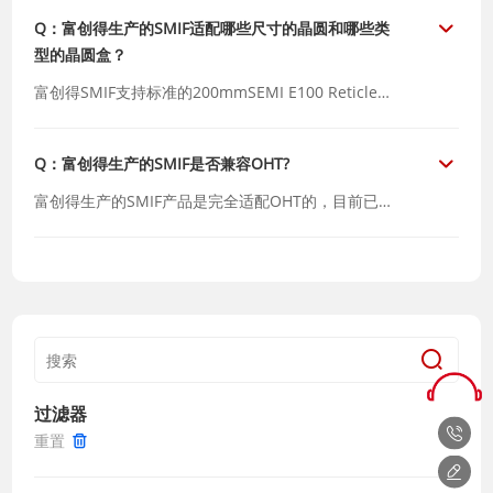
Q：富创得生产的SMIF适配哪些尺寸的晶圆和哪些类
型的晶圆盒？
富创得SMIF支持标准的200mmSEMI E100 Reticle
SMIF Pod(RSP)和EUV Pod；可根据具体晶圆厂需求
提供定制化选项，以满足不同晶圆尺寸兼容性要求。
Q：富创得生产的SMIF是否兼容OHT?
富创得生产的SMIF产品是完全适配OHT的，目前已
有上千台安装案例。
过滤器
重置